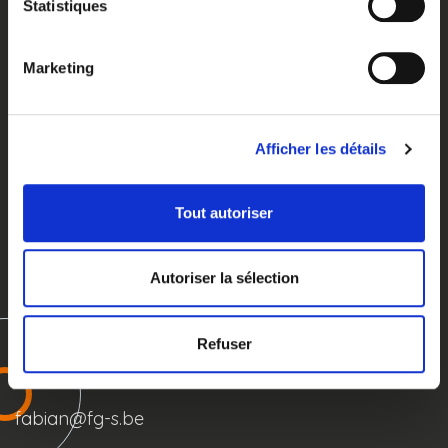
Statistiques
Marketing
Afficher les détails
Fonctionnalités
Tout autoriser
Services
Autoriser la sélection
Démo gratuite
Refuser
B-6700 Arlon
fabian@fg-s.be